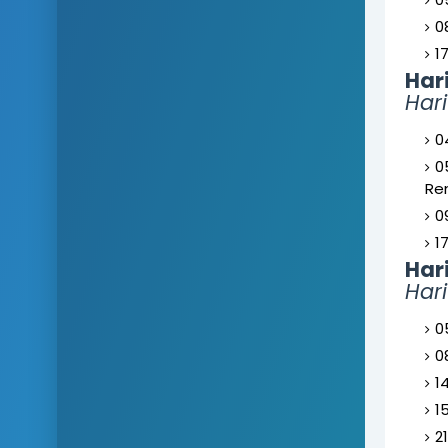
0
1
Har
Har
0
0
Re
0
1
Har
Hari
0
0
1
1
2