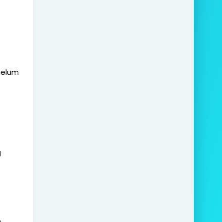
belum
g
g