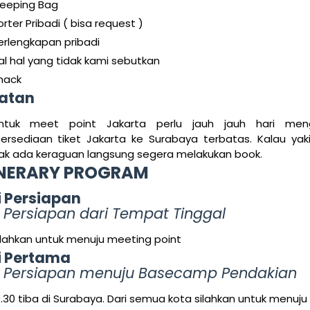
leeping Bag
orter Pribadi ( bisa request )
erlengkapan pribadi
al hal yang tidak kami sebutkan
nack
atan
ntuk meet point Jakarta perlu jauh jauh hari men
tersediaan tiket Jakarta ke Surabaya terbatas. Kalau yak
dak ada keraguan langsung segera melakukan book.
ENERARY PROGRAM
i Persiapan
 Persiapan dari Tempat Tinggal
ilahkan untuk menuju meeting point
i Pertama
i Persiapan menuju Basecamp Pendakian
9.30 tiba di Surabaya. Dari semua kota silahkan untuk menuju