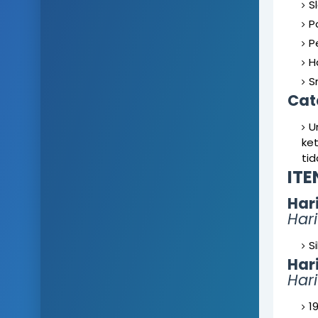
S
P
P
H
S
Cat
U
ke
ti
IT
Har
Hari
S
Har
Har
1