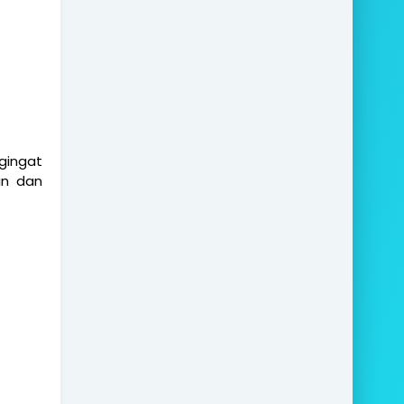
gingat
in dan