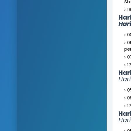
Sta
1
Har
Har
0
0
pen
0
1
Har
Har
0
0
1
Har
Hari
0