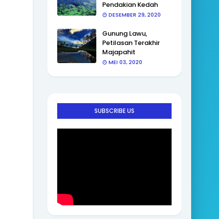
Pendakian Kedah
DESEMBER 29, 2020
Gunung Lawu,
Petilasan Terakhir
Majapahit
MEI 03, 2020
SUBSCRIBE US