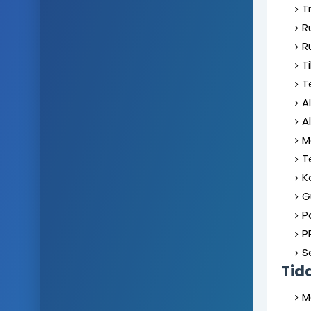
T
R
R
T
T
A
A
M
T
K
G
P
P
Se
Tid
M