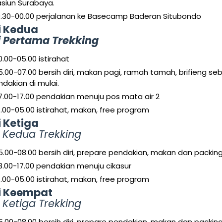
siun Surabaya.
9.30-00.00 perjalanan ke Basecamp Baderan Situbondo
i Kedua
i Pertama Trekking
0.00-05.00 istirahat
5.00-07.00 bersih diri, makan pagi, ramah tamah, brifieng se
dakian di mulai.
7.00-17.00 pendakian menuju pos mata air 2
7.00-05.00 istirahat, makan, free program
i Ketiga
i Kedua Trekking
5.00-08.00 bersih diri, prepare pendakian, makan dan packin
8.00-17.00 pendakian menuju cikasur
7.00-05.00 istirahat, makan, free program
i Keempat
 Ketiga Trekking
5.00-08.00 bersih diri, prepare pendakian, makan dan packin