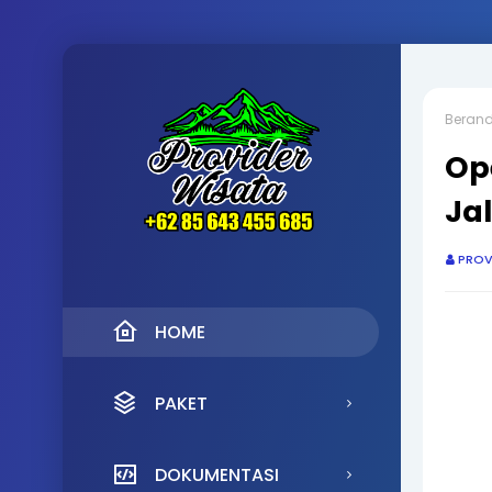
Beran
Op
Ja
PROV
HOME
PAKET
DOKUMENTASI