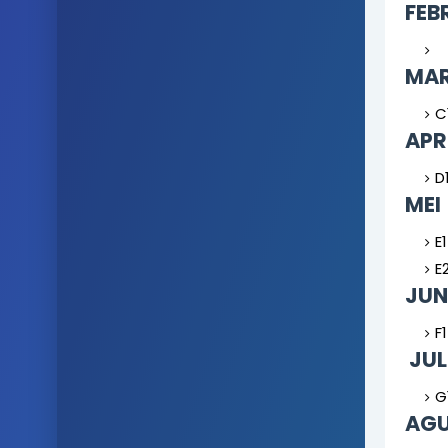
FEB
MAR
C
APR
D
MEI
E
E
JUN
F
JUL
G
AGU