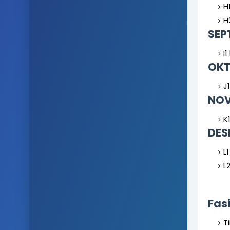
H
H
SEP
I1
OKT
J
NOV
K
DES
L
L
Fas
T